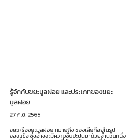
รู้จักกับขยะมูลฝอย และประเภทของขยะ
มูลฝอย
27 ก.ย. 2565
ขยะหรือขยะมูลฝอย หมายถึง ของเสียที่อยู่ในรูป
ของแข็ง ซึ่งอาจจะมีความชื้นปะปนมาด้วยจำนวนหนึ่ง