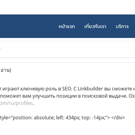
หน้าแรก
เกี่ยวกับเรา
บริการ
r
 อ่าน)
т играют ключевую роль в SEO. С Linkbuilder вы сможете
 поможет вам улучшить позиции в поисковой выдаче. О
com/ru/profiles
.
tyle="position: absolute; left: 434px; top: -14px;"> </div>