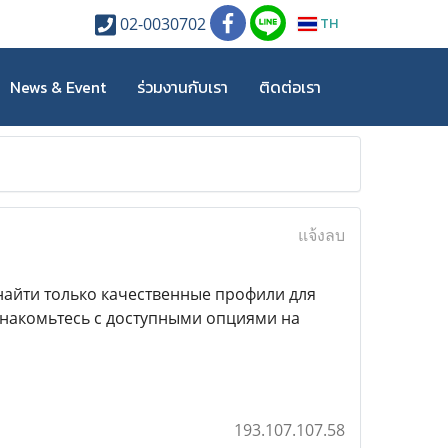
TH
02-0030702
News & Event
ร่วมงานกับเรา
ติดต่อเรา
แจ้งลบ
 найти только качественные профили для
знакомьтесь с доступными опциями на
193.107.107.58