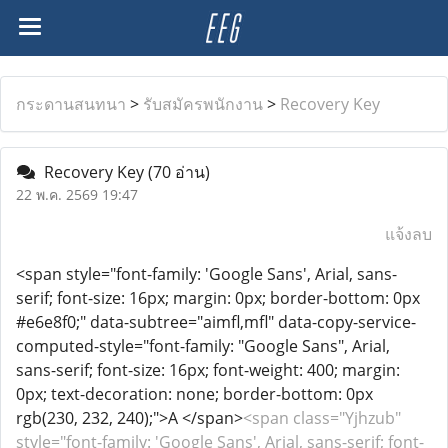
กระดานสนทนา
>
รับสมัครพนักงาน
>
Recovery Key
Recovery Key
(70 อ่าน)
22 พ.ค. 2569 19:47
แจ้งลบ
<span style="font-family: 'Google Sans', Arial, sans-
serif; font-size: 16px; margin: 0px; border-bottom: 0px
#e6e8f0;" data-subtree="aimfl,mfl" data-copy-service-
computed-style="font-family: "Google Sans", Arial,
sans-serif; font-size: 16px; font-weight: 400; margin:
0px; text-decoration: none; border-bottom: 0px
rgb(230, 232, 240);">A </span>
<span class="Yjhzub"
style="font-family: 'Google Sans', Arial, sans-serif; font-