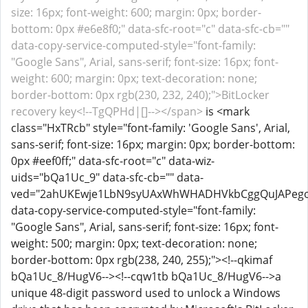
size: 16px; font-weight: 600; margin: 0px; border-
bottom: 0px #e6e8f0;" data-sfc-root="c" data-sfc-cb=""
data-copy-service-computed-style="font-family:
"Google Sans", Arial, sans-serif; font-size: 16px; font-
weight: 600; margin: 0px; text-decoration: none;
border-bottom: 0px rgb(230, 232, 240);">BitLocker
recovery key<!--TgQPHd|[]--></span>
is <mark
class="HxTRcb" style="font-family: 'Google Sans', Arial,
sans-serif; font-size: 16px; margin: 0px; border-bottom:
0px #eef0ff;" data-sfc-root="c" data-wiz-
uids="bQa1Uc_9" data-sfc-cb="" data-
ved="2ahUKEwje1LbN9syUAxWhWHADHVkbCggQuJAPego
data-copy-service-computed-style="font-family:
"Google Sans", Arial, sans-serif; font-size: 16px; font-
weight: 500; margin: 0px; text-decoration: none;
border-bottom: 0px rgb(238, 240, 255);"><!--qkimaf
bQa1Uc_8/HugV6--><!--cqw1tb bQa1Uc_8/HugV6-->a
unique 48-digit password used to unlock a Windows