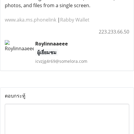
photos, and files from a single screen.
www.aka.ms.phonelink
|
Rabby Wallet
223.233.66.50
Roylinnaaeee
ผู้เยี่ยมชม
icvzjg4r69@somelora.com
ตอบกระทู้